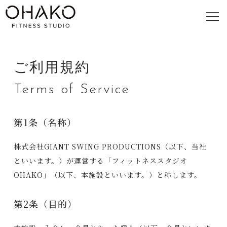
Home
About
ご利用規約
ホーム
OHAKOの真髄
Terms of Service
Column
Studios
美への発信
全国のスタジオ
第1条（名称）
Price
Flow
株式会社GIANT SWING PRODUCTIONS（以下、当社
料金
ご利用の流れ
といいます。）が運営する「フィットネススタジオ
Faq
OHAKO」（以下、本施設といいます。）と称します。
よくある質問
第2条（目的）