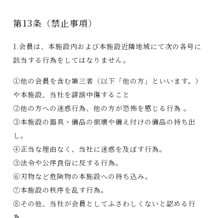
第13条（禁止事項）
1.会員は、本施設内および本施設近隣地域にて次の各号に
該当する行為をしてはなりません。
①他の会員を含む第三者（以下「他の方」といいます。）
や本施設、当社を誹謗中傷すること
②他の方への迷惑行為、他の方が恐怖を感じる行為 。
③本施設の器具・備品の損壊や備え付けの備品の持ち出
し。
④正当な理由なく、当社に迷惑を及ぼす行為。
⑤法令や公序良俗に反する行為。
⑥刃物など危険物の本施設への持ち込み。
⑦本施設の秩序を乱す行為。
⑧その他、当社が会員としてふさわしくないと認める行
為。