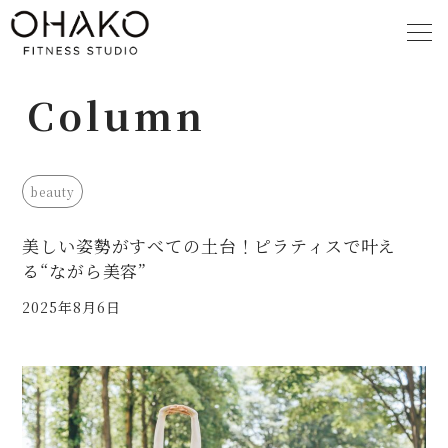
Column
Home
About
ホーム
OHAKOの真髄
Column
Studios
beauty
美への発信
全国のスタジオ
美しい姿勢がすべての土台！ピラティスで叶え
Price
Flow
る“ながら美容”
料金
ご利用の流れ
2025年8月6日
Faq
よくある質問